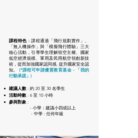
課程特色
：課程通過「飛行規劃實作」、
「無人機操作」與「模擬飛行體驗」三大
核心活動，引導學生理解領空主權、國家
低空經濟規模、軍用及民用航空領創新技
術，從而加強國家認同感, 提升國家安全認
知。
(*課程可申請
優質教育基金
- 「我的
行動承諾」)
建議人數
: 約 20 至 30 名學生
活動時數
: 6 至 10 小時
參與對象
:
- 小學：建議小四或以上
- 中學 : 任何年級