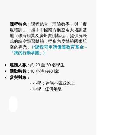
課程特色
：課程結合「理論教學」與「實
境培訓」，攜手中國南方航空兩大培訓基
地（珠海翔翼及廣州實訓基地)，提供沉浸
式的航空學習體驗，從多角度體驗國家航
空的專業。
​(*課程可申請
優質教育基金
-
「我的行動承諾」)
建議人數 :
約 20 至 30 名學生
活動時數 :
10 小時 (共3 節)
參與對象 :
- 小學：建議小四或以上
- 中學 : 任何年級
中國翼・航空實踐課程